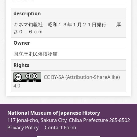
description
キネマ旬報社　昭和１３年１月２１日発行　　厚
さ０．６ｃｍ
Owner
国立歴史民俗博物館
Rights
CC BY-SA (Attribution-ShareAlike) 
4.0
National Museum of Japanese History
117 Jonai-cho, Sakura City, Chiba Prefecture 285-8502
Privacy Policy
Contact Form