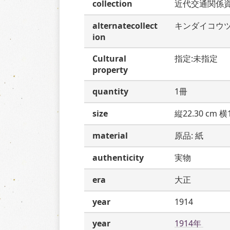
collection
近代交通関係
alternatecollect
キンダイコウ
ion
Cultural
指定:未指定
property
quantity
1冊
size
縦22.30 cm 横1
material
原品: 紙
authenticity
実物
era
大正
year
1914
year
1914年