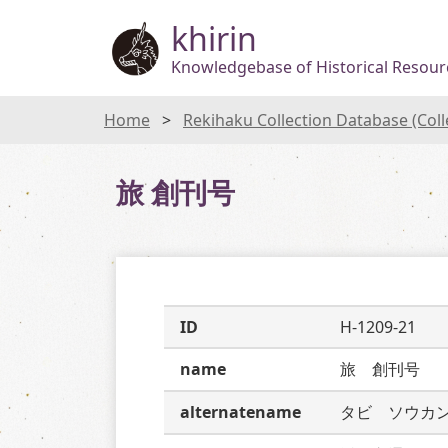
khirin
Knowledgebase of Historical Resourc
Home
Rekihaku Collection Database (Col
旅 創刊号
ID
H-1209-21
name
旅　創刊号
alternatename
タビ　ソウカ