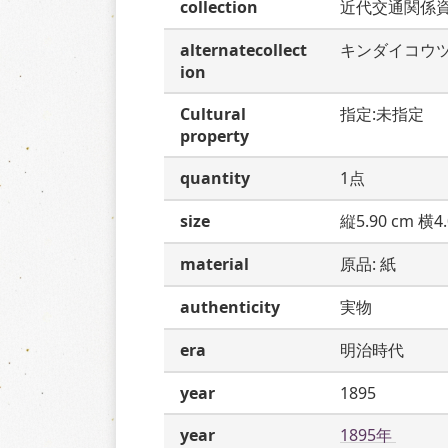
collection
近代交通関係
alternatecollect
キンダイコウ
ion
Cultural
指定:未指定
property
quantity
1点
size
縦5.90 cm 横4.
material
原品: 紙
authenticity
実物
era
明治時代
year
1895
year
1895年