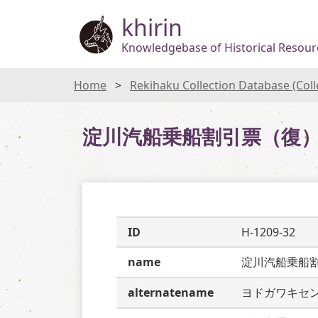
khirin
Knowledgebase of Historical Resourc
Home
Rekihaku Collection Database (Col
淀川汽船乗船割引票（復
ID
H-1209-32
name
淀川汽船乗船
alternatename
ヨドガワキセ