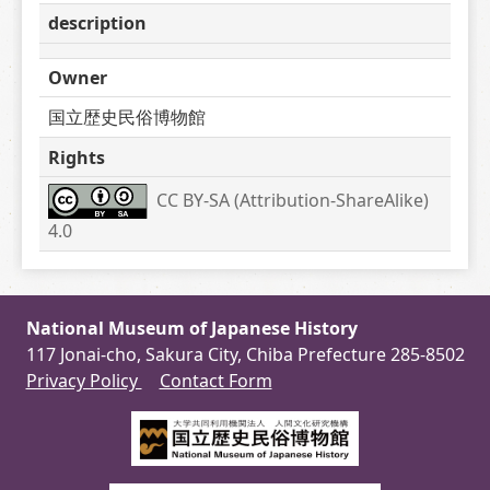
description
Owner
国立歴史民俗博物館
Rights
CC BY-SA (Attribution-ShareAlike) 
4.0
National Museum of Japanese History
117 Jonai-cho, Sakura City, Chiba Prefecture 285-8502
Privacy Policy
Contact Form