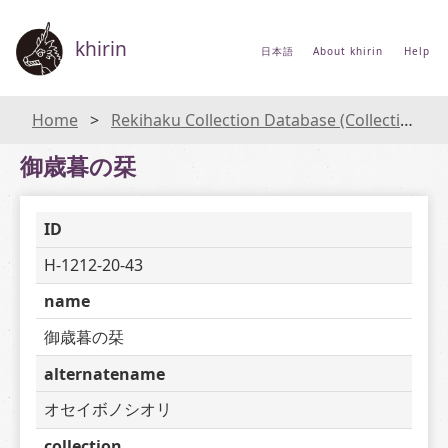
khirin
日本語
About khirin
Help
Home
Rekihaku Collection Database (Collections Database of the National Museum of Japanese History)
御歳暮の栞
ID
H-1212-20-43
name
御歳暮の栞
alternatename
オセイボノシオリ
collection