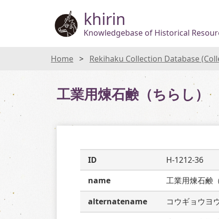
khirin
Knowledgebase of Historical Resourc
Home
Rekihaku Collection Database (Col
工業用煉石鹸（ちらし）
ID
H-1212-36
name
工業用煉石鹸
alternatename
コウギョウヨ