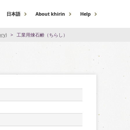
日本語
About khirin
Help
ory)
工業用煉石鹸（ちらし）