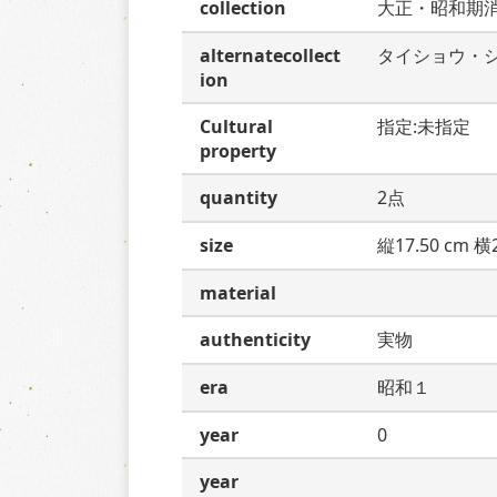
collection
大正・昭和期
alternatecollect
タイショウ・
ion
Cultural
指定:未指定
property
quantity
2点
size
縦17.50 cm 横2
material
authenticity
実物
era
昭和１
year
0
year