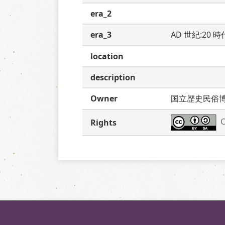
era_2
era_3
AD 世紀:20 
location
description
Owner
国立歴史民俗
C
Rights