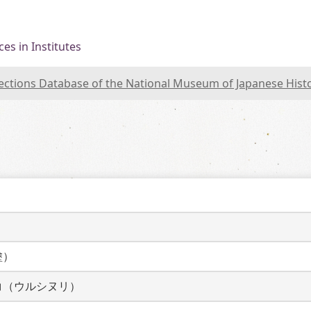
es in Institutes
lections Database of the National Museum of Japanese Hist
塗）
コ（ウルシヌリ）