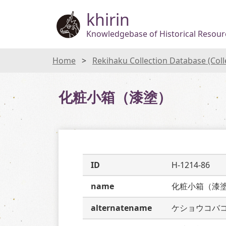
khirin
Knowledgebase of Historical Resourc
Home
Rekihaku Collection Database (Col
化粧小箱（漆塗）
ID
H-1214-86
name
化粧小箱（漆
alternatename
ケショウコバ