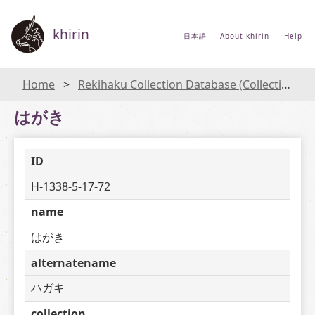
khirin
日本語
About khirin
Help
Home
Rekihaku Collection Database (Collections Database of the National Museum of Japanese History)
はがき
ID
H-1338-5-17-72
name
はがき
alternatename
ハガキ
collection