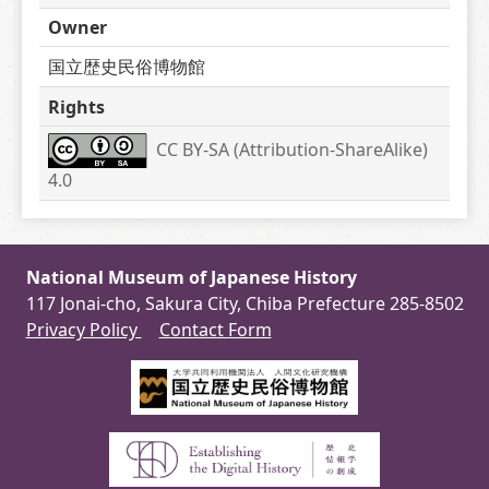
Owner
国立歴史民俗博物館
Rights
CC BY-SA (Attribution-ShareAlike) 
4.0
National Museum of Japanese History
117 Jonai-cho, Sakura City, Chiba Prefecture 285-8502
Privacy Policy
Contact Form