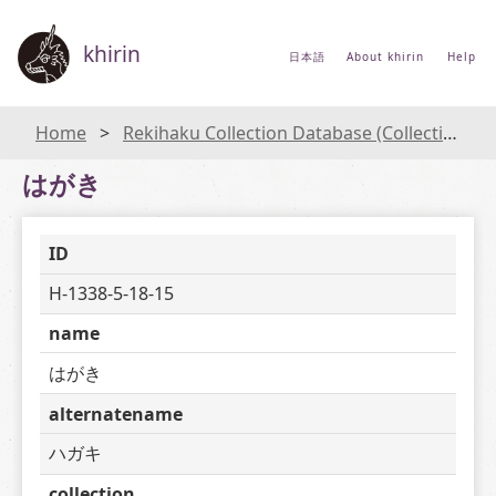
khirin
日本語
About khirin
Help
Home
Rekihaku Collection Database (Collections Database of the National Museum of Japanese History)
はがき
ID
H-1338-5-18-15
name
はがき
alternatename
ハガキ
collection