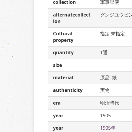
collection
軍事郵便
alternatecollect
グンジユウビ
ion
Cultural
指定:未指定
property
quantity
1通
size
material
原品: 紙
authenticity
実物
era
明治時代
year
1905
year
1905年