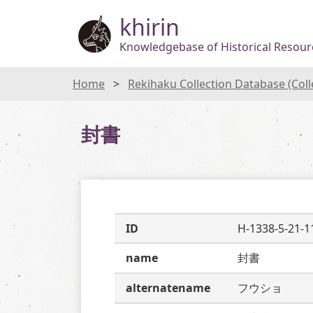
khirin
Knowledgebase of Historical Resourc
Home
Rekihaku Collection Database (Col
封書
ID
H-1338-5-21-1
name
封書
alternatename
フウショ