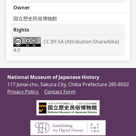
Owner
国立歴史民俗博物館
Rights
CC BY-SA (Attribution-ShareAlike) 
4.0
National Museum of Japanese History
117 Jonai-cho, Sakura City, Chiba Prefecture 285-8502
Privacy Policy
Contact Form