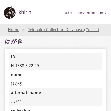
khirin
日本語
About khirin
Help
Home
Rekihaku Collection Database (Collections Database of the National Museum of Japanese History)
はがき
ID
H-1338-5-22-29
name
はがき
alternatename
ハガキ
collection