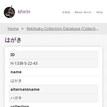
khirin
日本語
About khirin
Help
Home
Rekihaku Collection Database (Collections Database of the National Museum of Japanese History)
はがき
ID
H-1338-5-22-43
name
はがき
alternatename
ハガキ
collection