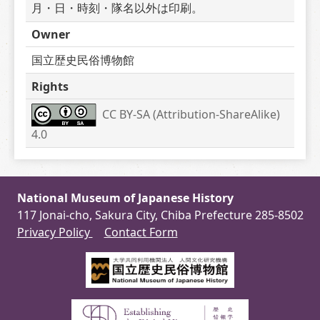
月・日・時刻・隊名以外は印刷。
Owner
国立歴史民俗博物館
Rights
CC BY-SA (Attribution-ShareAlike) 
4.0
National Museum of Japanese History
117 Jonai-cho, Sakura City, Chiba Prefecture 285-8502
Privacy Policy
Contact Form