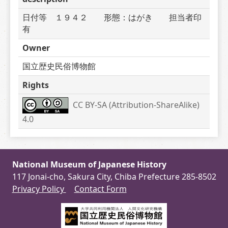
日付等　１９４２　　形態：はがき　　担当者印
有
Owner
国立歴史民俗博物館
Rights
CC BY-SA (Attribution-ShareAlike) 
4.0
National Museum of Japanese History
117 Jonai-cho, Sakura City, Chiba Prefecture 285-8502
Privacy Policy
Contact Form