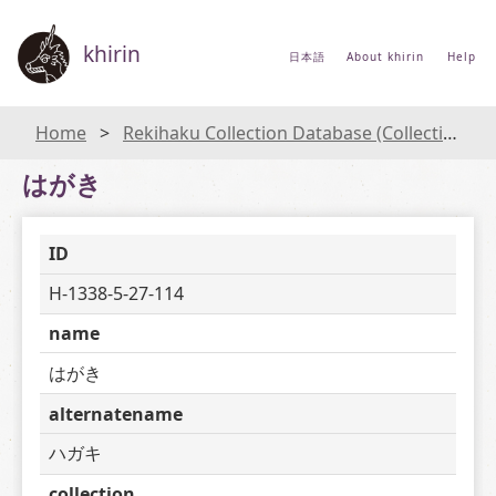
khirin
日本語
About khirin
Help
Home
Rekihaku Collection Database (Collections Database of the National Museum of Japanese History)
はがき
ID
H-1338-5-27-114
name
はがき
alternatename
ハガキ
collection