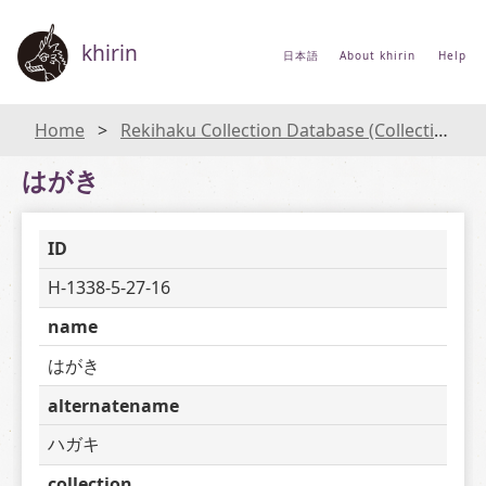
khirin
日本語
About khirin
Help
Home
Rekihaku Collection Database (Collections Database of the National Museum of Japanese History)
はがき
ID
H-1338-5-27-16
name
はがき
alternatename
ハガキ
collection