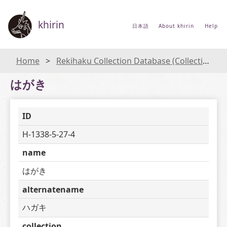
khirin
日本語
About khirin
Help
Home
Rekihaku Collection Database (Collections Database of the National Museum of Japanese History)
はがき
ID
H-1338-5-27-4
name
はがき
alternatename
ハガキ
collection