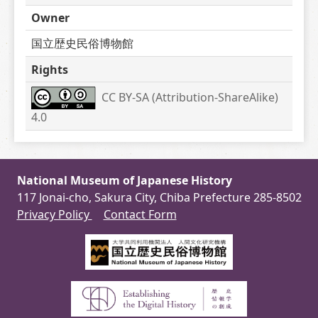
Owner
国立歴史民俗博物館
Rights
CC BY-SA (Attribution-ShareAlike) 
4.0
National Museum of Japanese History
117 Jonai-cho, Sakura City, Chiba Prefecture 285-8502
Privacy Policy
Contact Form