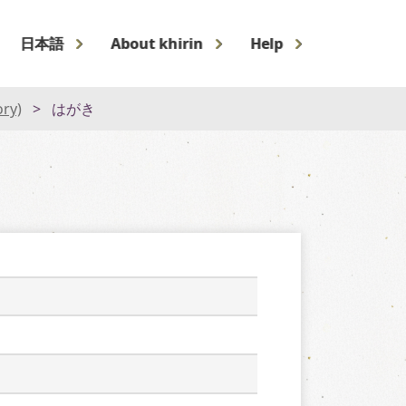
日本語
About khirin
Help
ory)
はがき