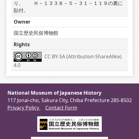
り。　　Ｈ－１３３８－５－３１－１１９の裏に
貼付。
Owner
国立歴史民俗博物館
Rights
CC BY-SA (Attribution-ShareAlike) 
4.0
National Museum of Japanese History
117 Jonai-cho, Sakura City, Chiba Prefecture 285-8502
Privacy Policy
Contact Form