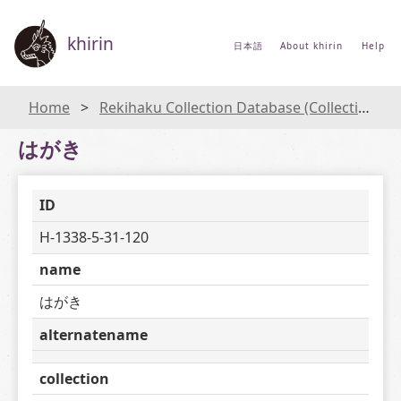
khirin
日本語
About khirin
Help
Home
Rekihaku Collection Database (Collections Database of the National Museum of Japanese History)
はがき
ID
H-1338-5-31-120
name
はがき
alternatename
collection