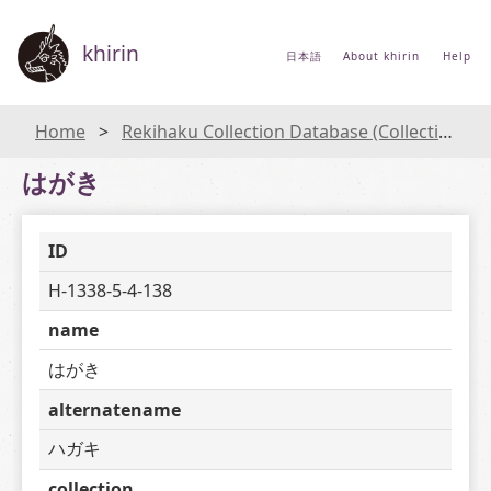
khirin
日本語
About khirin
Help
Home
Rekihaku Collection Database (Collections Database of the National Museum of Japanese History)
はがき
ID
H-1338-5-4-138
name
はがき
alternatename
ハガキ
collection