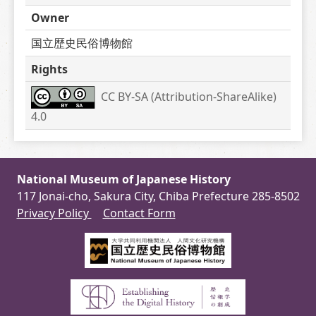
Owner
国立歴史民俗博物館
Rights
CC BY-SA (Attribution-ShareAlike) 
4.0
National Museum of Japanese History
117 Jonai-cho, Sakura City, Chiba Prefecture 285-8502
Privacy Policy
Contact Form