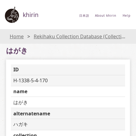
khirin
日本語
About khirin
Help
Home
Rekihaku Collection Database (Collections Database of the National Museum of Japanese History)
はがき
ID
H-1338-5-4-170
name
はがき
alternatename
ハガキ
collection