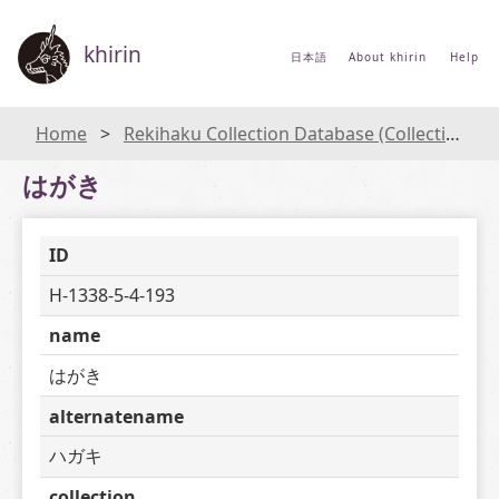
khirin
日本語
About khirin
Help
Home
Rekihaku Collection Database (Collections Database of the National Museum of Japanese History)
はがき
ID
H-1338-5-4-193
name
はがき
alternatename
ハガキ
collection