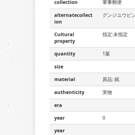
collection
軍事郵便
alternatecollect
グンジユウビ
ion
Cultural
指定:未指定
property
quantity
1葉
size
material
原品: 紙
authenticity
実物
era
year
0
year