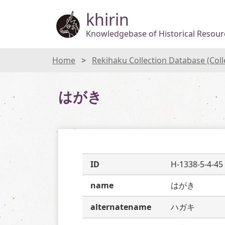
khirin
Knowledgebase of Historical Resourc
Home
Rekihaku Collection Database (Col
はがき
ID
H-1338-5-4-45
name
はがき
alternatename
ハガキ