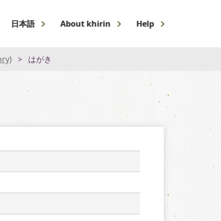
日本語
About khirin
Help
ory)
はがき