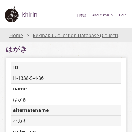
khirin
日本語
About khirin
Help
Home
Rekihaku Collection Database (Collections Database of the National Museum of Japanese History)
はがき
ID
H-1338-5-4-86
name
はがき
alternatename
ハガキ
collection