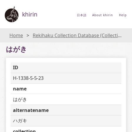
khirin
日本語
About khirin
Help
Home
Rekihaku Collection Database (Collections Database of the National Museum of Japanese History)
はがき
ID
H-1338-5-5-23
name
はがき
alternatename
ハガキ
collection