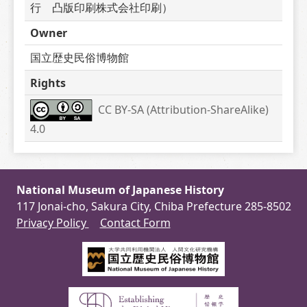
行　凸版印刷株式会社印刷）
Owner
国立歴史民俗博物館
Rights
CC BY-SA (Attribution-ShareAlike) 
4.0
National Museum of Japanese History
117 Jonai-cho, Sakura City, Chiba Prefecture 285-8502
Privacy Policy
Contact Form