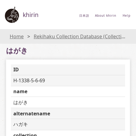
khirin
日本語
About khirin
Help
Home
Rekihaku Collection Database (Collections Database of the National Museum of Japanese History)
はがき
ID
H-1338-5-6-69
name
はがき
alternatename
ハガキ
collection