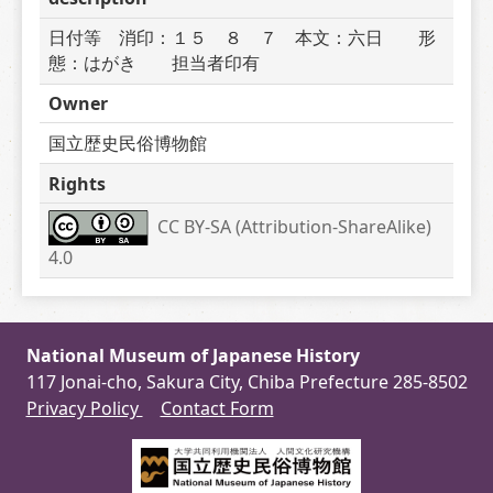
日付等　消印：１５　８　７　本文：六日　　形
態：はがき　　担当者印有
Owner
国立歴史民俗博物館
Rights
CC BY-SA (Attribution-ShareAlike) 
4.0
National Museum of Japanese History
117 Jonai-cho, Sakura City, Chiba Prefecture 285-8502
Privacy Policy
Contact Form