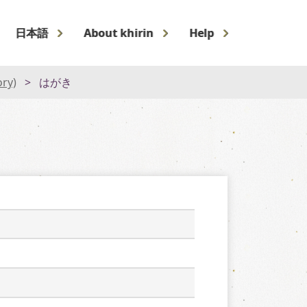
日本語
About khirin
Help
ory)
はがき