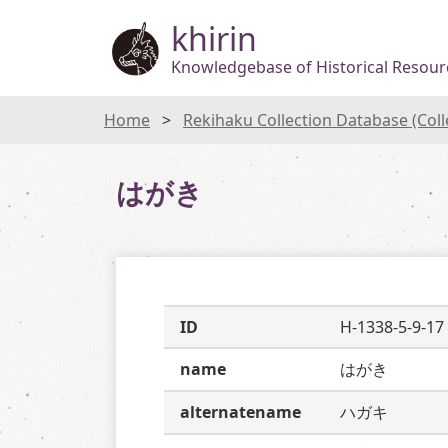
khirin
Knowledgebase of Historical Resourc
Home
Rekihaku Collection Database (Col
はがき
ID
H-1338-5-9-17
name
はがき
alternatename
ハガキ