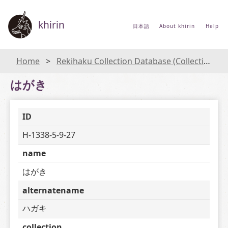
khirin
日本語
About khirin
Help
Home
Rekihaku Collection Database (Collections Database of the National Museum of Japanese History)
はがき
ID
H-1338-5-9-27
name
はがき
alternatename
ハガキ
collection