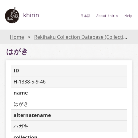
khirin
日本語
About khirin
Help
Home
Rekihaku Collection Database (Collections Database of the National Museum of Japanese History)
はがき
ID
H-1338-5-9-46
name
はがき
alternatename
ハガキ
collection