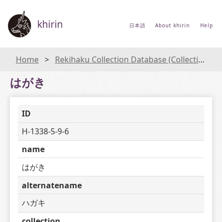
khirin
日本語
About khirin
Help
Home
Rekihaku Collection Database (Collections Database of the National Museum of Japanese History)
はがき
ID
H-1338-5-9-6
name
はがき
alternatename
ハガキ
collection