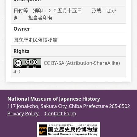
日付等　消印：２０五月十五日　　形態：はが
き　　担当者印有
Owner
国立歴史民俗博物館
Rights
CC BY-SA (Attribution-ShareAlike) 
4.0
National Museum of Japanese History
117 Jonai-cho, Sakura City, Chiba Prefecture 285-8502
Privacy Policy
Contact Form