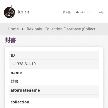
khirin
日本語
About khirin
Help
Home
Rekihaku Collection Database (Collections Database of the National Museum of Japanese History)
封書
ID
H-1338-8-1-19
name
封書
alternatename
collection