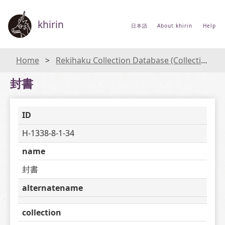
khirin
日本語
About khirin
Help
Home
Rekihaku Collection Database (Collections Database of the National Museum of Japanese History)
封書
ID
H-1338-8-1-34
name
封書
alternatename
collection