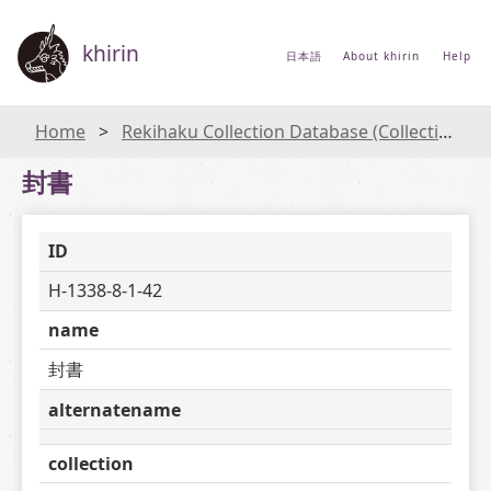
khirin
日本語
About khirin
Help
Home
Rekihaku Collection Database (Collections Database of the National Museum of Japanese History)
封書
ID
H-1338-8-1-42
name
封書
alternatename
collection