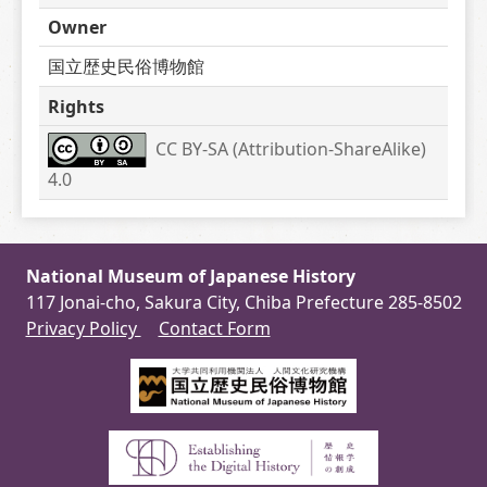
Owner
国立歴史民俗博物館
Rights
CC BY-SA (Attribution-ShareAlike) 
4.0
National Museum of Japanese History
117 Jonai-cho, Sakura City, Chiba Prefecture 285-8502
Privacy Policy
Contact Form