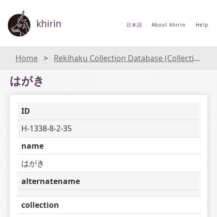
khirin
日本語
About khirin
Help
Home
Rekihaku Collection Database (Collections Database of the National Museum of Japanese History)
はがき
ID
H-1338-8-2-35
name
はがき
alternatename
collection