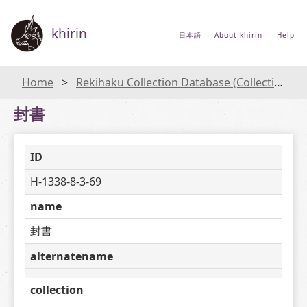
khirin
日本語
About khirin
Help
Home
Rekihaku Collection Database (Collections Database of the National Museum of Japanese History)
封書
ID
H-1338-8-3-69
name
封書
alternatename
collection