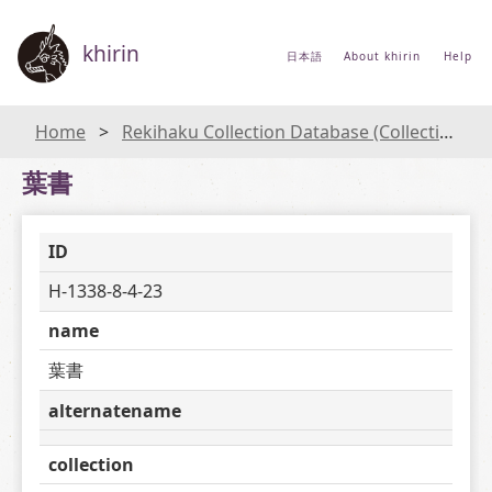
khirin
日本語
About khirin
Help
Home
Rekihaku Collection Database (Collections Database of the National Museum of Japanese History)
葉書
ID
H-1338-8-4-23
name
葉書
alternatename
collection