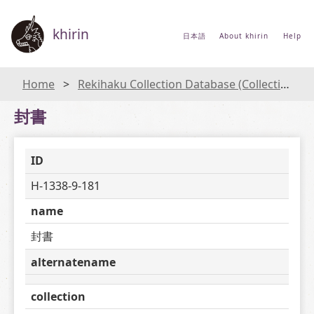
khirin
日本語
About khirin
Help
Home
Rekihaku Collection Database (Collections Database of the National Museum of Japanese History)
封書
ID
H-1338-9-181
name
封書
alternatename
collection