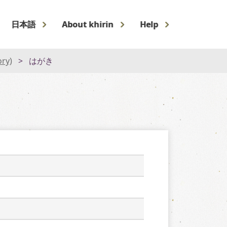
日本語
About khirin
Help
ory)
はがき