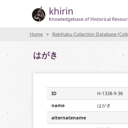
khirin
Knowledgebase of Historical Resourc
Home
Rekihaku Collection Database (Col
はがき
ID
H-1338-9-36
name
はがき
alternatename