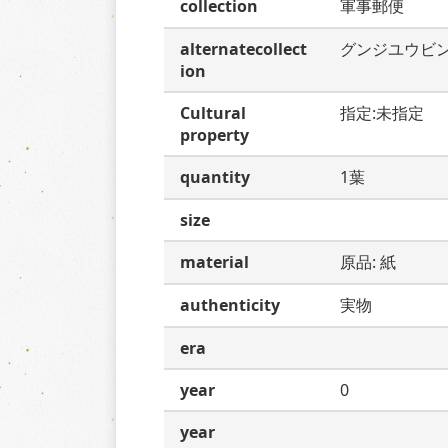
collection
軍事郵便
alternatecollect
グンジユウビ
ion
Cultural
指定:未指定
property
quantity
1葉
size
material
原品: 紙
authenticity
実物
era
year
0
year