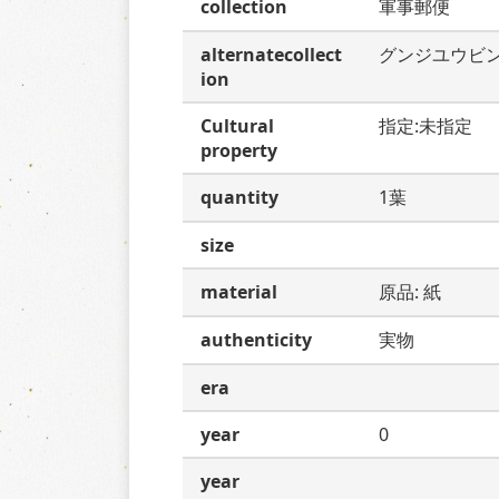
collection
軍事郵便
alternatecollect
グンジユウビ
ion
Cultural
指定:未指定
property
quantity
1葉
size
material
原品: 紙
authenticity
実物
era
year
0
year