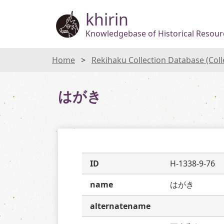
khirin
Knowledgebase of Historical Resourc
Home
Rekihaku Collection Database (Col
はがき
ID
H-1338-9-76
name
はがき
alternatename