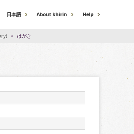
日本語
About khirin
Help
ory)
はがき