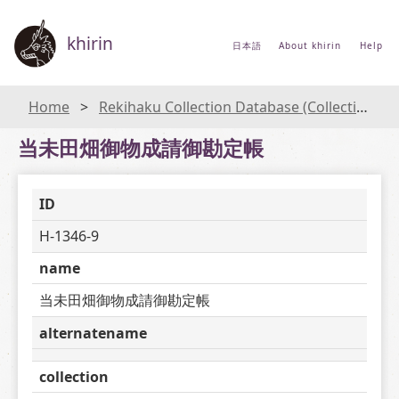
khirin
日本語
About khirin
Help
Home
Rekihaku Collection Database (Collections Database of the National Museum of Japanese History)
当未田畑御物成請御勘定帳
ID
H-1346-9
name
当未田畑御物成請御勘定帳
alternatename
collection