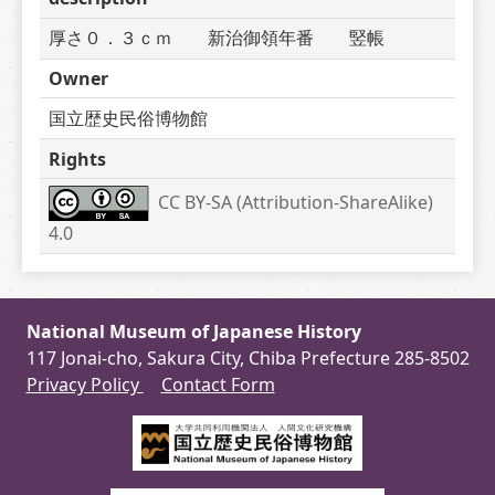
厚さ０．３ｃｍ　　新治御領年番　　竪帳
Owner
国立歴史民俗博物館
Rights
CC BY-SA (Attribution-ShareAlike) 
4.0
National Museum of Japanese History
117 Jonai-cho, Sakura City, Chiba Prefecture 285-8502
Privacy Policy
Contact Form