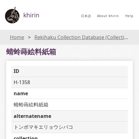
khirin
日本語
About khirin
Help
Home
Rekihaku Collection Database (Collections Database of the National Museum of Japanese History)
蜻蛉蒔絵料紙箱
ID
H-1358
name
蜻蛉蒔絵料紙箱
alternatename
トンボマキエリョウシバコ
collection