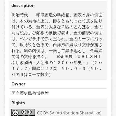
description
明治時代　　印籠蓋造の料紙箱。蓋表と身の側面
は、木の素地の上に、節をともなった竹皮を貼り
付けている。蓋表に大きな２匹のとんぼを、金の
高蒔絵および鉛板の象嵌で表す。蓋の前後の側面
は、ベンガラ漆で赤く塗られ、蓋のカーブに沿っ
て、銀蒔絵と色漆で、西洋風の縁取り文様が施さ
れる。箱の内側は、一転して黒漆地とし、金蒔絵
で薄の文様を描く。　　※企画展「ＵＲＵＳＨＩ
ふしぎ物語－人と漆の１２０００年史－」（２０
１７．７）図録２２２頁　ＮＯ．６－３（ＮＯ．
６の６はローマ数字）
Owner
国立歴史民俗博物館
Rights
CC BY-SA (Attribution-ShareAlike) 