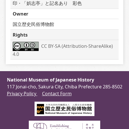
印・「娯志亭」と記名あり　彩色
Owner
国立歴史民俗博物館
Rights
CC BY-SA (Attribution-ShareAlike) 
4.0
National Museum of Japanese History
117 Jonai-cho, Sakura City, Chiba Prefecture 285-8502
Privacy Policy
Contact Form