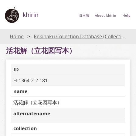
khirin
日本語
About khirin
Help
Home
Rekihaku Collection Database (Collections Database of the National Museum of Japanese History)
活花解（立花図写本）
ID
H-1364-2-2-181
name
活花解（立花図写本）
alternatename
collection