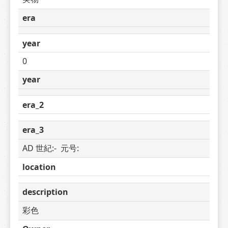
era
year
0
year
era_2
era_3
AD 世紀:-  元号: 
location
description
彩色