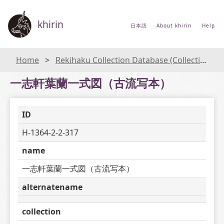
khirin
日本語
About khirin
Help
Home
Rekihaku Collection Database (Collections Database of the National Museum of Japanese History)
一志軒葉蘭一式図（古流写本）
ID
H-1364-2-2-317
name
一志軒葉蘭一式図（古流写本）
alternatename
collection