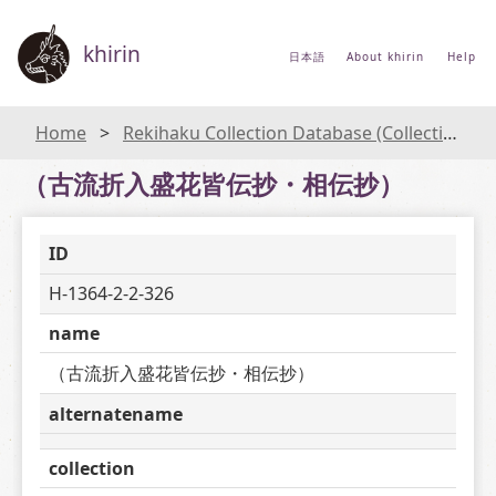
khirin
日本語
About khirin
Help
Home
Rekihaku Collection Database (Collections Database of the National Museum of Japanese History)
（古流折入盛花皆伝抄・相伝抄）
ID
H-1364-2-2-326
name
（古流折入盛花皆伝抄・相伝抄）
alternatename
collection