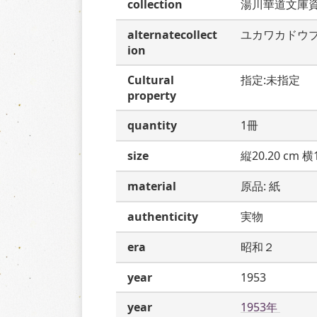
collection
湯川華道文庫
alternatecollect
ユカワカドウ
ion
Cultural
指定:未指定
property
quantity
1冊
size
縦20.20 cm 横1
material
原品: 紙
authenticity
実物
era
昭和２
year
1953
year
1953年