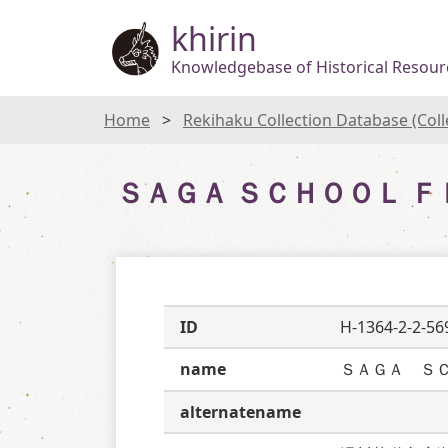
khirin
Knowledgebase of Historical Resourc
Home
Rekihaku Collection Database (Col
ＳＡＧＡ ＳＣＨＯＯＬ 
ID
H-1364-2-2-56
name
ＳＡＧＡ　Ｓ
alternatename