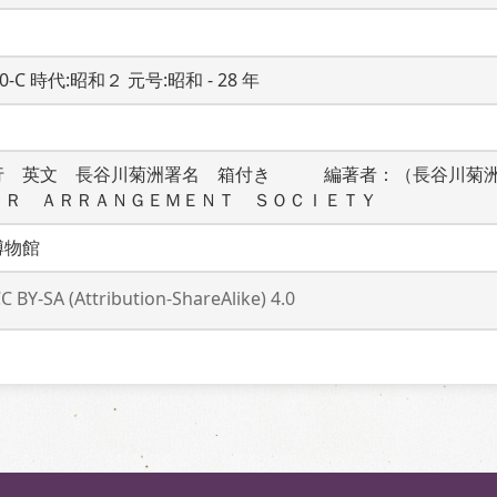
20-C 時代:昭和２ 元号:昭和 - 28 年
行　英文　長谷川菊洲署名　箱付き　　　編著者：（長谷川菊
ＥＲ　ＡＲＲＡＮＧＥＭＥＮＴ　ＳＯＣＩＥＴＹ
博物館
C BY-SA (Attribution-ShareAlike) 4.0