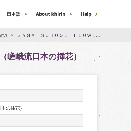
日本語
About khirin
Help
ory)
ＳＡＧＡ ＳＣＨＯＯＬ ＦＬＯＷＥＲ ＡＲＲＡＮＧＥＭＥＮＴ（嵯峨流日本の挿花）
Ｔ（嵯峨流日本の挿花）
日本の挿花）