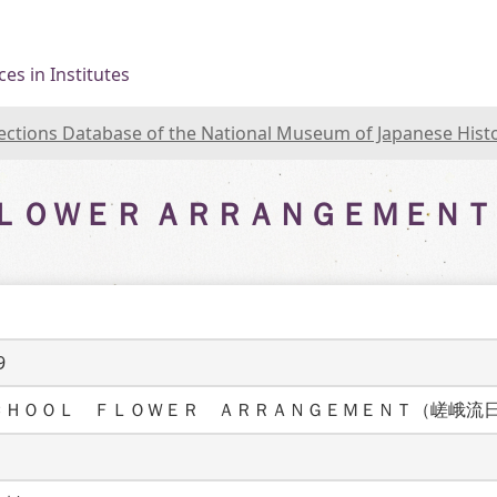
es in Institutes
lections Database of the National Museum of Japanese Hist
ＦＬＯＷＥＲ ＡＲＲＡＮＧＥＭＥＮ
9
ＣＨＯＯＬ　ＦＬＯＷＥＲ　ＡＲＲＡＮＧＥＭＥＮＴ（嵯峨流