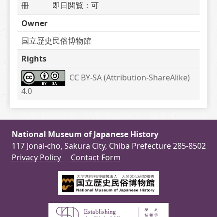
冊　　　即日閲覧：可
Owner
国立歴史民俗博物館
Rights
CC BY-SA (Attribution-ShareAlike) 
4.0
National Museum of Japanese History
117 Jonai-cho, Sakura City, Chiba Prefecture 285-8502
Privacy Policy
Contact Form