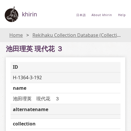
khirin
日本語
About khirin
Help
Home
Rekihaku Collection Database (Collections Database of the National Museum of Japanese History)
池田理英 現代花 ３
ID
H-1364-3-192
name
池田理英　現代花　３
alternatename
collection