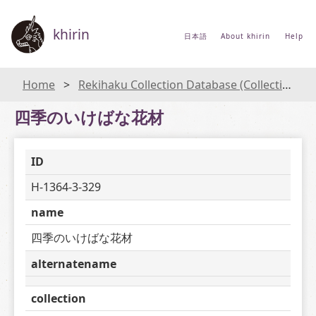
khirin
日本語
About khirin
Help
Home
Rekihaku Collection Database (Collections Database of the National Museum of Japanese History)
四季のいけばな花材
ID
H-1364-3-329
name
四季のいけばな花材
alternatename
collection