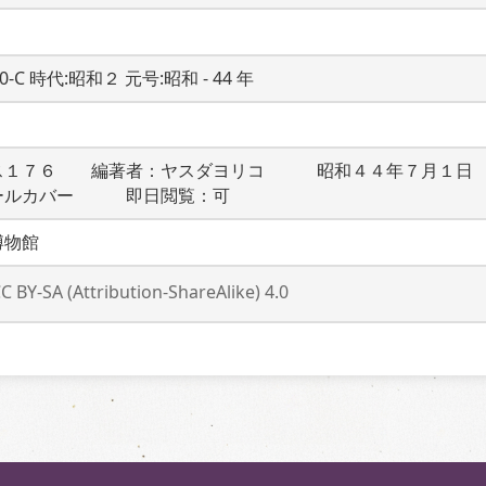
20-C 時代:昭和２ 元号:昭和 - 44 年
ス１７６　　編著者：ヤスダヨリコ　　　昭和４４年７月１日
ールカバー　　　即日閲覧：可
博物館
C BY-SA (Attribution-ShareAlike) 4.0