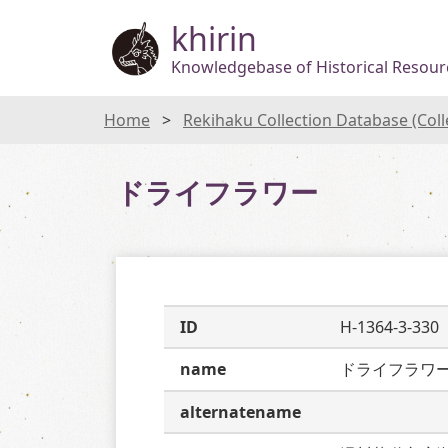
khirin
Knowledgebase of Historical Resourc
Home
Rekihaku Collection Database (Col
ドライフラワー
ID
H-1364-3-330
name
ドライフラワ
alternatename