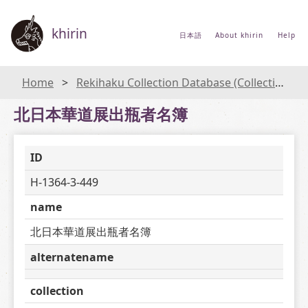
khirin
日本語
About khirin
Help
Home
Rekihaku Collection Database (Collections Database of the National Museum of Japanese History)
北日本華道展出瓶者名簿
ID
H-1364-3-449
name
北日本華道展出瓶者名簿
alternatename
collection