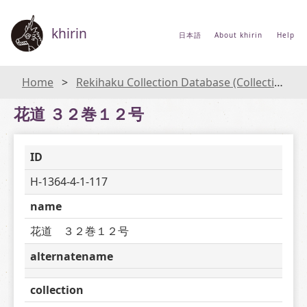
khirin
日本語
About khirin
Help
Home
Rekihaku Collection Database (Collections Database of the National Museum of Japanese History)
花道 ３２巻１２号
ID
H-1364-4-1-117
name
花道　３２巻１２号
alternatename
collection