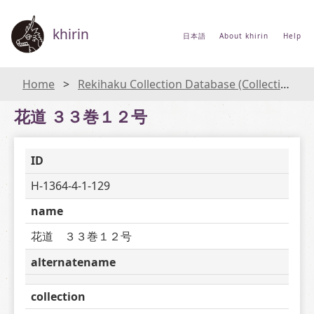
khirin
日本語
About khirin
Help
Home
Rekihaku Collection Database (Collections Database of the National Museum of Japanese History)
花道 ３３巻１２号
ID
H-1364-4-1-129
name
花道　３３巻１２号
alternatename
collection