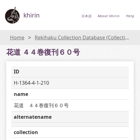
khirin
日本語
About khirin
Help
Home
Rekihaku Collection Database (Collections Database of the National Museum of Japanese History)
花道 ４４巻復刊６０号
ID
H-1364-4-1-210
name
花道　４４巻復刊６０号
alternatename
collection